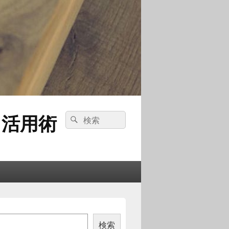
ス活用術
検
検
索:
索
検索