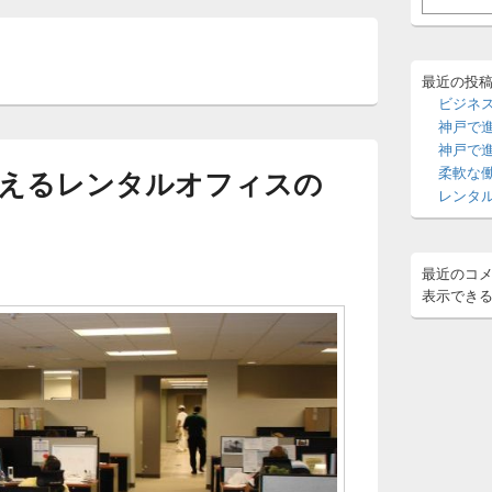
サ
イ
ド
バ
ー
最近の投
ウ
ビジネ
ィ
神戸で
ジ
神戸で
ェ
柔軟な
えるレンタルオフィスの
ッ
レンタ
ト
エ
リ
ア
最近のコ
表示でき